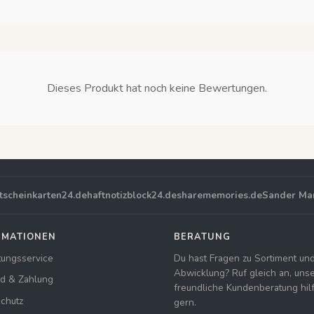
Dieses Produkt hat noch keine Bewertungen.
tscheinkarten24.de
haftnotizblock24.de
sharememories.de
Sander Ma
RMATIONEN
BERATUNG
tungsservice
Du hast Fragen zu Sortiment un
Abwicklung? Ruf gleich an, uns
d & Zahlung
freundliche Kundenberatung hilft
chutz
gern.