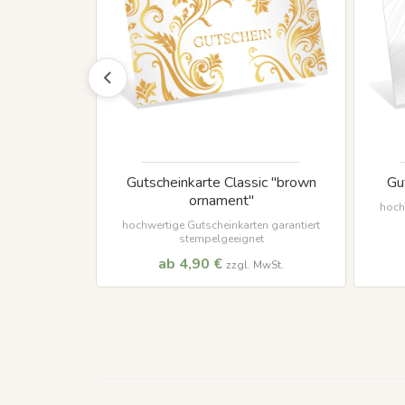
"vintage art"
Gutscheinkarte Classic "brown
Gu
ornament"
hoch
n ab 50 Stück
hochwertige Gutscheinkarten garantiert
stempelgeeignet
ab 4,90 €
MwSt.
zzgl. MwSt.