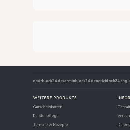
notizblock24.de
terminblock24.de
notizblock24.ch
gu
WEITERE PRODUKTE
INFO
Gutscheinkarten
Gestal
Kundenpflege
Versan
Termine & Rezepte
Datens