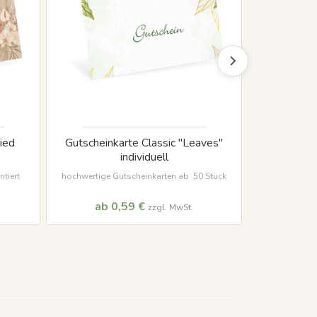
ied
Gutscheinkarte Classic "Leaves"
Gutschein
individuell
hochwertige
s
tiert
hochwertige Gutscheinkarten ab 50 Stück
ab 0,59 €
ab 
zzgl. MwSt.