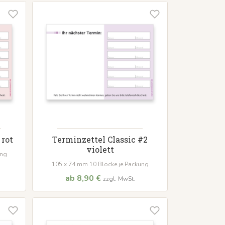
 rot
Terminzettel Classic #2
violett
ung
105 x 74 mm 10 Blöcke je Packung
ab 8,90 €
zzgl. MwSt.