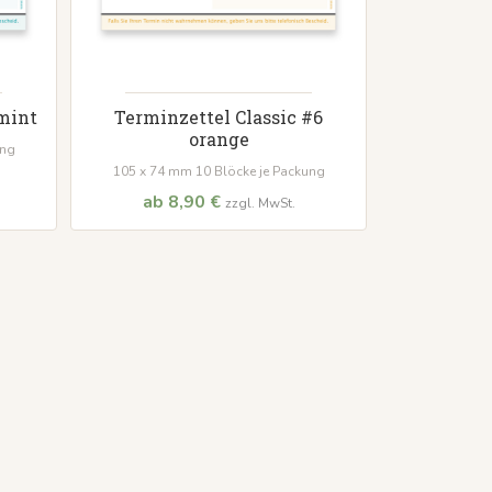
 mint
Terminzettel Classic #6
orange
ung
105 x 74 mm 10 Blöcke je Packung
ab 8,90 €
zzgl. MwSt.