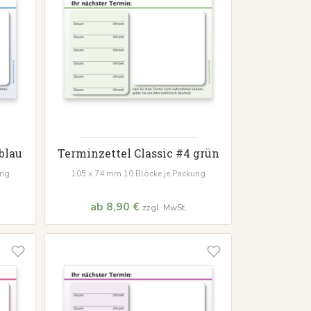
blau
Terminzettel Classic #4 grün
ung
105 x 74 mm 10 Blöcke je Packung
ab 8,90 €
zzgl. MwSt.