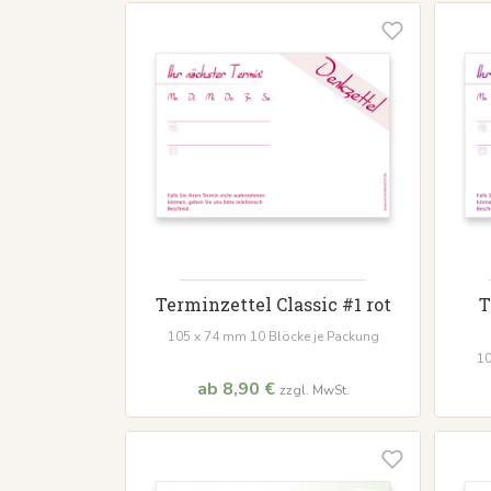
Terminzettel Classic #1 rot
T
105 x 74 mm 10 Blöcke je Packung
10
ab 8,90 €
zzgl. MwSt.