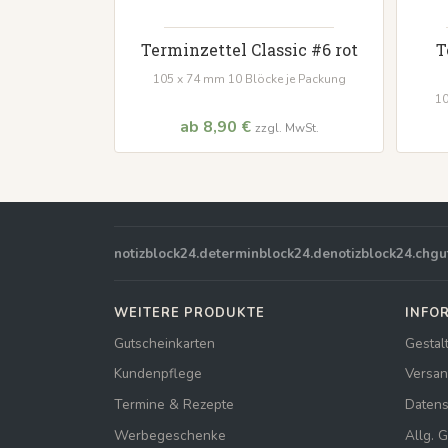
Terminzettel Classic #6 rot
T
105 x 74 mm 10 Blöcke je Packung
10
ab 8,90 €
zzgl. MwSt.
notizblock24.de
terminblock24.de
notizblock24.ch
gu
WEITERE PRODUKTE
INFO
Gutscheinkarten
Gestal
Kundenpflege
Versan
Termine & Rezepte
Datens
Werbegeschenke
Allg. 