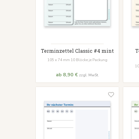
Terminzettel Classic #4 mint
T
105 x 74 mm 10 Blöcke je Packung
10
ab 8,90 €
zzgl. MwSt.