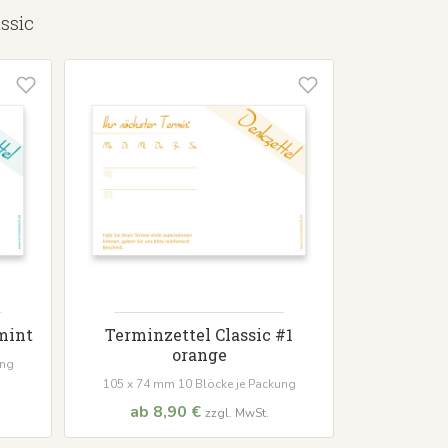
ssic
mint
Terminzettel Classic #1
orange
ung
105 x 74 mm 10 Blöcke je Packung
ab 8,90 €
zzgl. MwSt.