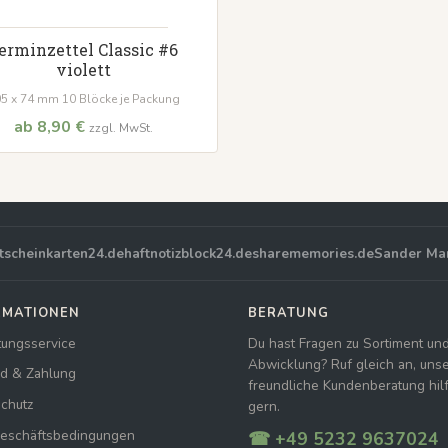
erminzettel Classic #6
violett
5 x 74 mm 10 Blöcke je Packung
ab 8,90 €
zzgl. MwSt.
tscheinkarten24.de
haftnotizblock24.de
sharememories.de
Sander Ma
RMATIONEN
BERATUNG
tungsservice
Du hast Fragen zu Sortiment un
Abwicklung? Ruf gleich an, uns
d & Zahlung
freundliche Kundenberatung hilft
chutz
gern.
Geschäftsbedingungen
☎ +49 5232 9637024