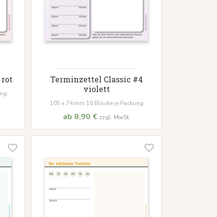
 rot
Terminzettel Classic #4
violett
ung
105 x 74 mm 10 Blöcke je Packung
ab 8,90 €
zzgl. MwSt.