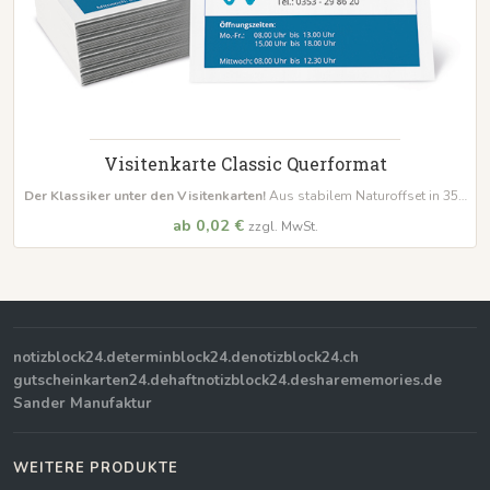
Visitenkarte Classic Querformat
Der Klassiker unter den Visitenkarten!
Aus stabilem Naturoffset in 350
g/m², beidseitig bedruckt
ab 0,02 €
zzgl. MwSt.
notizblock24.de
terminblock24.de
notizblock24.ch
gutscheinkarten24.de
haftnotizblock24.de
sharememories.de
Sander Manufaktur
WEITERE PRODUKTE