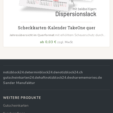
Scheckkarten-Kalender TakeOne quer
Jahresübersicht im Querformat
mit erhöhtem Scheuerschutz durch
Dispersionslack
ab 0,03 €
zzgl. MwSt.
notizblock24.de
terminblock24.de
notizblock24.ch
gutscheinkarten24.de
haftnotizblock24.de
sharememories.de
Sander Manufaktur
WEITERE PRODUKTE
Gutscheinkarten