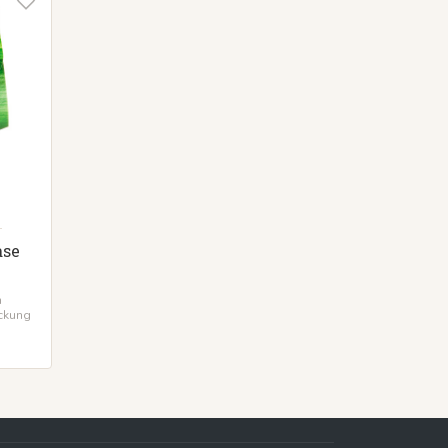
ase
m
ackung