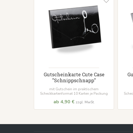
Gutscheinkarte Cute Case
Gu
"Schnippschnapp"
mit Gutschein im praktischem
Scheckkartenformat 10 Karten je Packung
Schec
ab 4,90 €
zzgl. MwSt.