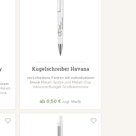
y
Kugelschreiber Havana
verschiedene Farben mit individuellem
Druck
Metall-Spitze und Metall-Clip
ellem
Inklusive Budget-Großraummine
Metall-
Mindestbestellmenge 500 Stück
mine
ck
ab 0,50 €
zzgl. MwSt.