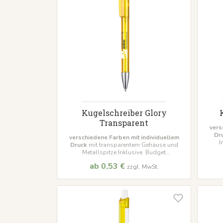
Kugelschreiber Glory
Transparent
vers
Dr
verschiedene Farben mit individuellem
I
Druck
mit transparentem Gehäuse und
M
Metallspitze Inklusive Budget
Großraummine
Mindestbestellmenge 500
ab 0,53 €
zzgl. MwSt.
Stück