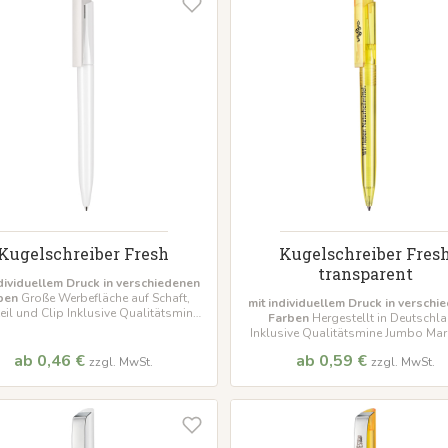
Kugelschreiber Fresh
Kugelschreiber Fres
transparent
ndividuellem Druck in verschiedenen
ben
Große Werbefläche auf Schaft,
mit individuellem Druck in verschi
eil und Clip Inklusive Qualitätsmine
Farben
Hergestellt in Deutschl
0
Mindestbestellmenge 500 Stück
Inklusive Qualitätsmine Jumbo Ma
Soft
Mindestbestellmenge 500 S
ab 0,46 €
ab 0,59 €
zzgl. MwSt.
zzgl. MwSt.