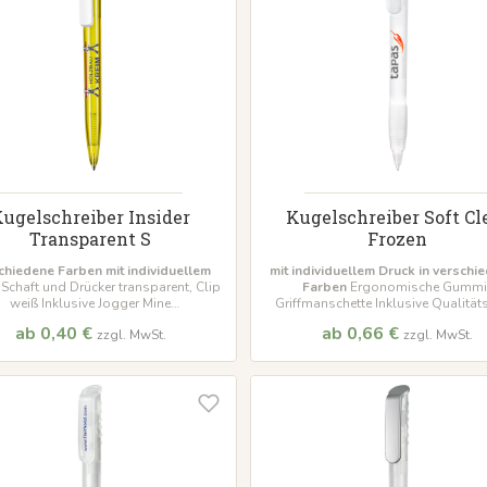
ugelschreiber Insider
Kugelschreiber Soft Cl
Transparent S
Frozen
chiedene Farben mit individuellem
mit individuellem Druck in verschi
Schaft und Drücker transparent, Clip
Farben
Ergonomische Gummi
weiß Inklusive Jogger Mine
Griffmanschette Inklusive Qualitä
indestbestellmenge 500 Stück
Marathon
Mindestbestellmenge 500
ab 0,40 €
ab 0,66 €
zzgl. MwSt.
zzgl. MwSt.