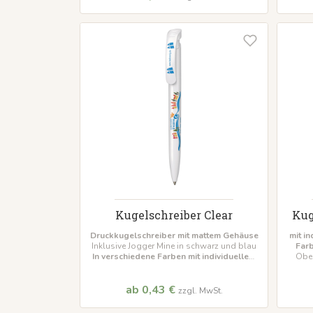
Kugelschreiber Clear
Kug
Druckkugelschreiber mit mattem Gehäuse
mit i
Inklusive Jogger Mine in schwarz und blau
Far
In verschiedene Farben mit individuellem
Ober
Druck
auf Wunsch mit Gestaltungsservice
Marat
Mindestb
ab 0,43 €
zzgl. MwSt.