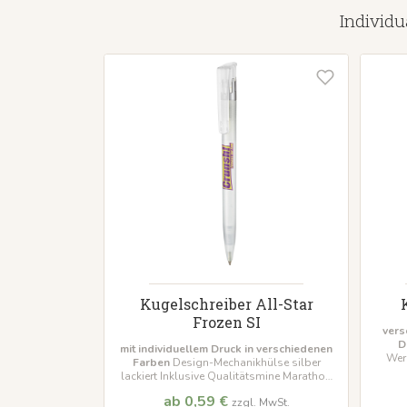
Individu
Kugelschreiber All-Star
Frozen SI
vers
D
mit individuellem Druck in verschiedenen
Wer
Farben
Design-Mechanikhülse silber
Marat
lackiert Inklusive Qualitätsmine Marathon
Mindestbestellmenge 500 Stück
ab 0,59 €
zzgl. MwSt.