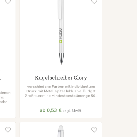
h
Kugelschreiber Glory
verschiedene Farben mit individuellem
Druck
mit Metallspitze Inklusive Budget
edenen
Großraummine
Mindestbestellmenge 500
and
Stück
rathon
tück
ab 0,53 €
zzgl. MwSt.