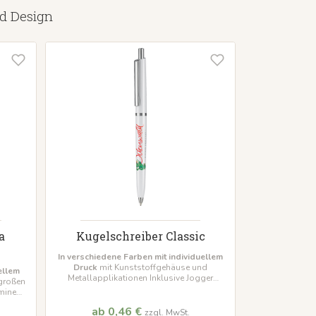
nd Design
a
Kugelschreiber Classic
In verschiedene Farben mit individuellem
Druck
mit Kunststoffgehäuse und
ellem
Metallapplikationen Inklusive Jogger
 großen
Qualitätsmine
Mindestbestellmenge 500
mine
Stück
 500
ab 0,46 €
zzgl. MwSt.