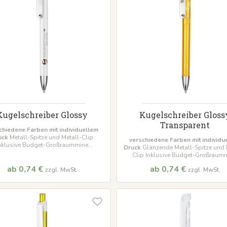
Kugelschreiber Glossy
Kugelschreiber Gloss
Transparent
chiedene Farben mit individuellem
uck
Metall-Spitze und Metall-Clip
verschiedene Farben mit individu
nklusive Budget-Großraummine
Druck
Glänzende Metall-Spitze und 
indestbestellmenge 500 Stück
Clip Inklusive Budget-Großraum
Mindestbestellmenge 500 Stü
ab 0,74 €
ab 0,74 €
zzgl. MwSt.
zzgl. MwSt.