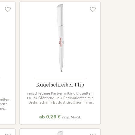
Kugelschreiber Flip
verschiedene Farben mit individuellem
Druck
Glänzend, in 4 Farbvarianten mit
uellem
Drehmechanik Budget Großraummine
ette
Mindestbestellmenge 500 Stück
ine
ck
ab 0,26 €
zzgl. MwSt.