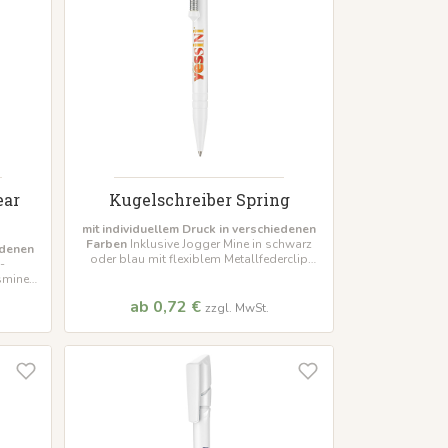
ear
Kugelschreiber Spring
mit individuellem Druck in verschiedenen
Farben
Inklusive Jogger Mine in schwarz
edenen
oder blau mit flexiblem Metallfederclip
-
Mindestbestellmenge 500 Stück
tsmine
 Stück
ab 0,72 €
zzgl. MwSt.