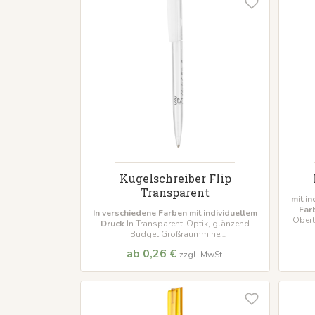
Kugelschreiber Flip
Transparent
mit i
Far
In verschiedene Farben mit individuellem
Obert
Druck
In Transparent-Optik, glänzend
x-2
Budget Großraummine
Mindestbestellmenge 500 Stück
ab 0,26 €
zzgl. MwSt.