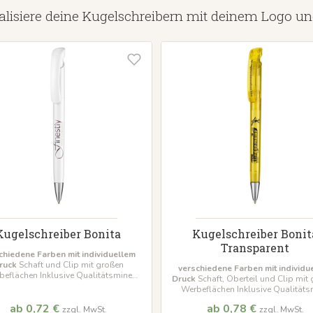
alisiere deine Kugelschreibern mit deinem Logo u
Kugelschreiber Bonita
Kugelschreiber Bonit
Transparent
chiedene Farben mit individuellem
ruck
Schaft und Clip mit großen
verschiedene Farben mit individu
beflächen Inklusive Qualitätsmine
Druck
Schaft, Oberteil und Clip mit
hon
Mindestbestellmenge 500 Stück
Werbeflächen Inklusive Qualitäts
Marathon
Mindestbestellmenge
ab 0,72 €
ab 0,78 €
zzgl. MwSt.
zzgl. MwSt.
Stück