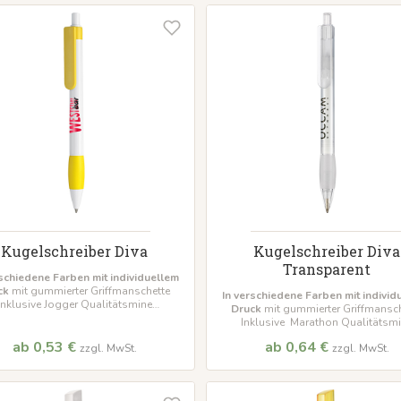
Kugelschreiber Diva
Kugelschreiber Diva
Transparent
rschiedene Farben mit individuellem
ck
mit gummierter Griffmanschette
In verschiedene Farben mit individ
Inklusive Jogger Qualitätsmine
Druck
mit gummierter Griffmansch
indestbestellmenge 500 Stück
Inklusive Marathon Qualitätsm
Mindestbestellmenge 500 Stü
ab 0,53 €
ab 0,64 €
zzgl. MwSt.
zzgl. MwSt.