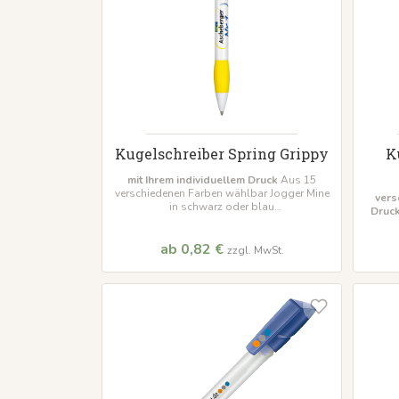
Kugelschreiber Spring Grippy
K
mit Ihrem individuellem Druck
Aus 15
verschiedenen Farben wählbar Jogger Mine
vers
in schwarz oder blau
Druc
Mindestbestellmenge 500 Stück
M
ab 0,82 €
zzgl. MwSt.