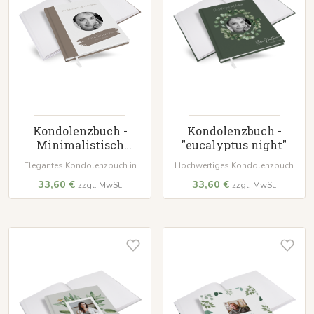
Kondolenzbuch -
Kondolenzbuch -
Minimalistisch
"eucalyptus night"
"copenhagen"
Elegantes Kondolenzbuch in
Hochwertiges Kondolenzbuch
dezentem 'copenhagen'. Mit
mit wattiertem Hardcover und
33,60 €
33,60 €
zzgl. MwSt.
zzgl. MwSt.
wattiertem Hardcover, 100 Seiten
100 Seiten für persönliche
auf hochwertigem Papier und
Beileidsbekundungen. Ein
weißem Lesezeichenband – ein
würdevoller Ort, um
würdevoller Ort für Erinnerungen.
Erinnerungen und Anteilnahme
zu bewahren.