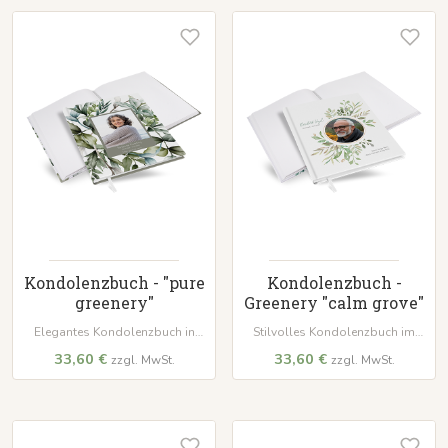
Lesezeichenband.
Beileids.
Kondolenzbuch - "pure
Kondolenzbuch -
greenery"
Greenery "calm grove"
Elegantes Kondolenzbuch in
Stilvolles Kondolenzbuch im
dezentem 'calm grove'. Mit
'Eucalyptus Crown'-Design. Mit
33,60 €
33,60 €
zzgl. MwSt.
zzgl. MwSt.
wattiertem Hardcover, 100 Seiten
wattiertem Hardcover-Einband
auf hochwertigem Papier und
und 100 Seiten aus
weißem Lesezeichenband – ein
hochwertigem 120 g/m² Papier
würdevoller Ort für Erinnerungen.
zum Festhalten wertvoller
Erinnerungen.