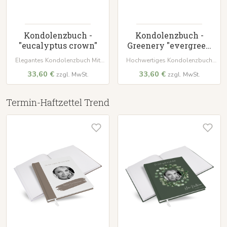
Kondolenzbuch -
Kondolenzbuch -
"eucalyptus crown"
Greenery "evergreen
mint"
Elegantes Kondolenzbuch Mit
Hochwertiges Kondolenzbuch
wattiertem Hardcover und 100
mit wattiertem Hardcover-
33,60 €
33,60 €
zzgl. MwSt.
zzgl. MwSt.
Seiten für wertvolle Erinnerungen
Einband im 'Orange Craft'-
und Beileidsbekundungen.
Design. 100 Seiten auf 120 g/m²
Papier bieten einen würdevollen
Platz für Beileidsbekundungen.
Termin-Haftzettel Trend