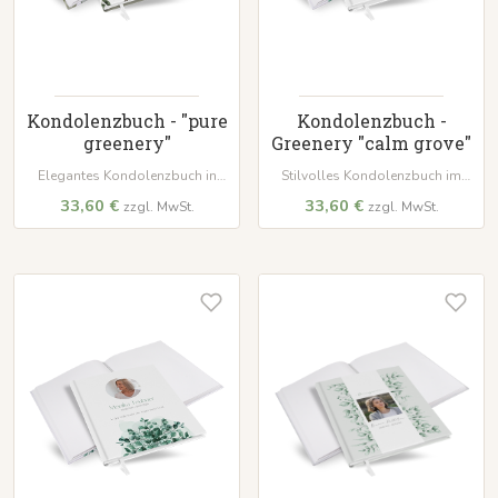
Kondolenzbuch - "pure
Kondolenzbuch -
greenery"
Greenery "calm grove"
Elegantes Kondolenzbuch in
Stilvolles Kondolenzbuch im
dezentem 'calm grove'. Mit
'Eucalyptus Crown'-Design. Mit
33,60 €
33,60 €
zzgl. MwSt.
zzgl. MwSt.
wattiertem Hardcover, 100 Seiten
wattiertem Hardcover-Einband
auf hochwertigem Papier und
und 100 Seiten aus
weißem Lesezeichenband – ein
hochwertigem 120 g/m² Papier
würdevoller Ort für Erinnerungen.
zum Festhalten wertvoller
Erinnerungen.