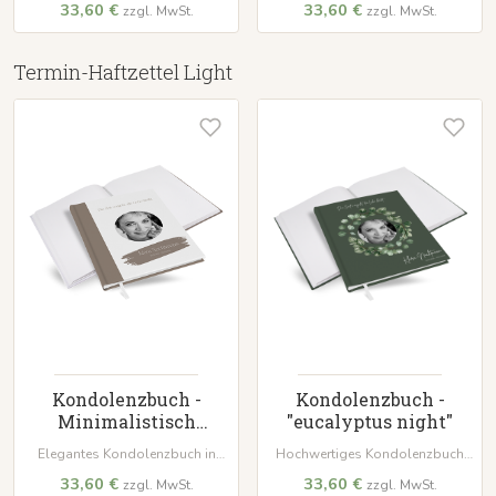
33,60 €
33,60 €
zzgl. MwSt.
zzgl. MwSt.
Seiten für wertvolle Erinnerungen
Einband im 'Orange Craft'-
und Beileidsbekundungen.
Design. 100 Seiten auf 120 g/m²
Papier bieten einen würdevollen
Platz für Beileidsbekundungen.
Termin-Haftzettel Light
Kondolenzbuch -
Kondolenzbuch -
Minimalistisch
"eucalyptus night"
"copenhagen"
Elegantes Kondolenzbuch in
Hochwertiges Kondolenzbuch
dezentem 'copenhagen'. Mit
mit wattiertem Hardcover und
33,60 €
33,60 €
zzgl. MwSt.
zzgl. MwSt.
wattiertem Hardcover, 100 Seiten
100 Seiten für persönliche