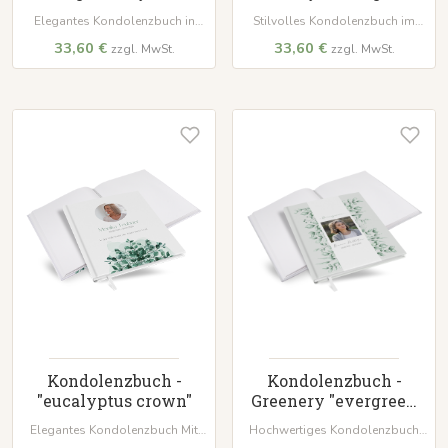
Elegantes Kondolenzbuch in
Stilvolles Kondolenzbuch im
dezentem 'calm grove'. Mit
'Eucalyptus Crown'-Design. Mit
33,60 €
33,60 €
zzgl. MwSt.
zzgl. MwSt.
wattiertem Hardcover, 100 Seiten
wattiertem Hardcover-Einband
auf hochwertigem Papier und
und 100 Seiten aus
weißem Lesezeichenband – ein
hochwertigem 120 g/m² Papier
würdevoller Ort für Erinnerungen.
zum Festhalten wertvoller
Erinnerungen.
Kondolenzbuch -
Kondolenzbuch -
"eucalyptus crown"
Greenery "evergreen
mint"
Elegantes Kondolenzbuch Mit
Hochwertiges Kondolenzbuch
wattiertem Hardcover und 100
mit wattiertem Hardcover-