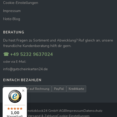
Cookie-Einstellungen
Impressum
Notiz-Blog
BERATUNG
Du hast Fragen zu Sortiment und Abwicklung? Ruf gleich an, unsere
freundliche Kundenberatung hilft dir gern.
☎ +49 5232 9637024
oder via E-Mail:
info@gutscheinkarten24.de
EINFACH BEZAHLEN
Vorkasse
Kauf auf Rechnung
PayPal
Kreditkarte
© 2026 notizblock24 GmbH
|
AGB
Impressum
Datenschutz
1,00
Versand & Zahlung
Cookie-Einstellungen
Mangelhaft