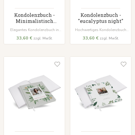
Kondolenzbuch -
Kondolenzbuch -
Minimalistisch
"eucalyptus night"
"copenhagen"
Elegantes Kondolenzbuch in
Hochwertiges Kondolenzbuch
dezentem 'copenhagen'. Mit
mit wattiertem Hardcover und
33,60 €
33,60 €
zzgl. MwSt.
zzgl. MwSt.
wattiertem Hardcover, 100 Seiten
100 Seiten für persönliche
auf hochwertigem Papier und
Beileidsbekundungen. Ein
weißem Lesezeichenband – ein
würdevoller Ort, um
würdevoller Ort für Erinnerungen.
Erinnerungen und Anteilnahme
zu bewahren.