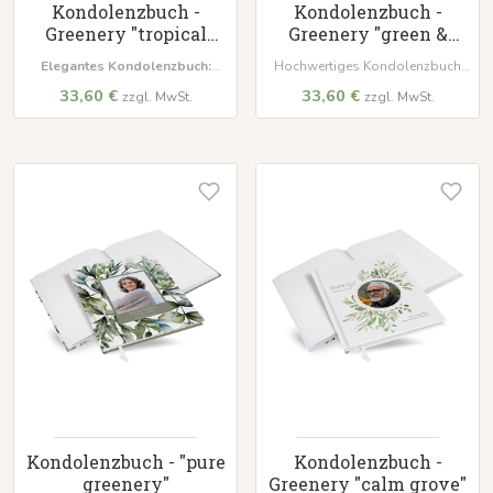
Kondolenzbuch -
Kondolenzbuch -
Greenery "tropical
Greenery "green &
frame"
simple"
Elegantes Kondolenzbuch:
Hochwertiges Kondolenzbuch
Wattiertes Hardcover im
mit wattiertem Hardcover-
33,60 €
33,60 €
zzgl. MwSt.
zzgl. MwSt.
dezenten Design.
Viel Platz für
Einband im Design 'Pure
Erinnerungen:
100 cremeweiße
Greenery'. 100 Seiten aus starkem
Seiten.
Hochwertige
120 g/m² Papier bieten viel Platz
Ausstattung:
Inklusive
für persönliche Worte des
Lesezeichenband.
Beileids.
Kondolenzbuch - "pure
Kondolenzbuch -
greenery"
Greenery "calm grove"