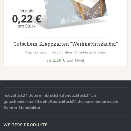
Gutschein-Klappkarten "Weihnachtszauber"
Klappkarte zum Verschließen 10 Karten je Packung
ab 2,20 €
zzgl. MwSt.
notizblock24.de
terminblock24.de
notizblock24.ch
gutscheinkarten24.de
haftnotizblock24.de
sharememories.de
Sander Manufaktur
WEITERE PRODUKTE