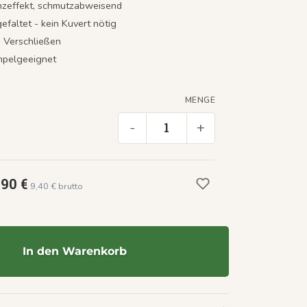
nzeffekt, schmutzabweisend
gefaltet - kein Kuvert nötig
m Verschließen
empelgeeignet
MENGE
-
+
,90 €
9,40 € brutto
In den Warenkorb