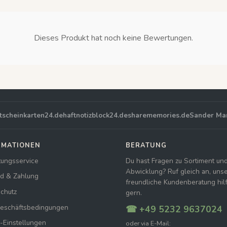
Dieses Produkt hat noch keine Bewertungen.
tscheinkarten24.de
haftnotizblock24.de
sharememories.de
Sander Ma
RMATIONEN
BERATUNG
tungsservice
Du hast Fragen zu Sortiment un
Abwicklung? Ruf gleich an, uns
d & Zahlung
freundliche Kundenberatung hilft
chutz
gern.
Geschäftsbedingungen
☎ +49 5232 9637024
-Einstellungen
oder via E-Mail: