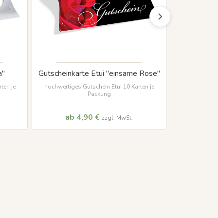
a"
Gutscheinkarte Etui "einsame Rose"
ten je
hochwertiges Gutschein Etui 10 Karten je
Packung
ab 4,90 €
zzgl. MwSt.