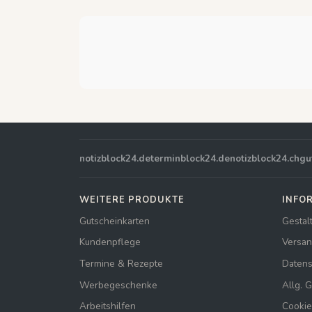
notizblock24.de
terminblock24.de
notizblock24.ch
gu
WEITERE PRODUKTE
INFO
Gutscheinkarten
Gestal
Kundenpflege
Versan
Termine & Rezepte
Datens
Werbegeschenke
Allg. 
Arbeitshilfen
Cookie