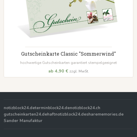
Gutscheinkarte Classic "Sommerwind"
hochwertige Gutscheinkarten garantiert stempelgeeignet
ab 4,90 €
zzgl. MwSt.
notizblock24.de
terminblock24.de
notizblock24.ch
gutscheinkarten24.de
haftnotizblock24.de
sharememories.de
Sander Manufaktur